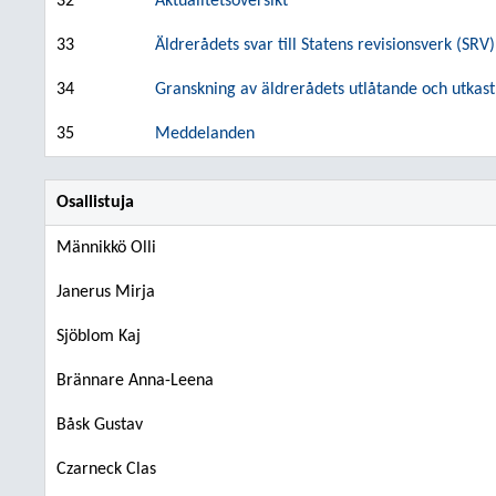
32
Aktualitetsöversikt
33
Äldrerådets svar till Statens revisionsverk (SR
34
Granskning av äldrerådets utlåtande och utkast
35
Meddelanden
Osallistuja
Männikkö Olli
Janerus Mirja
Sjöblom Kaj
Brännare Anna-Leena
Båsk Gustav
Czarneck Clas