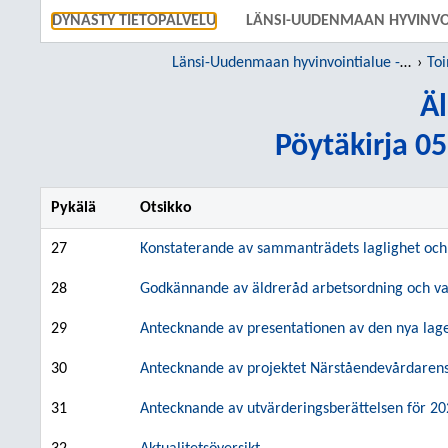
SIIRRY S
DYNASTY TIETOPALVELU
LÄNSI-UUDENMAAN HYVINVO
Länsi-Uudenmaan hyvinvointialue - Västra Nylands välfärdsområde
To
Äl
Pöytäkirja 05
Pykälä
Otsikko
27
Konstaterande av sammanträdets laglighet och 
28
Godkännande av äldreråd arbetsordning och val
29
Antecknande av presentationen av den nya lag
30
Antecknande av projektet Närståendevårdarens 
31
Antecknande av utvärderingsberättelsen för 2