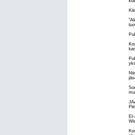
kul
Käs
”Al
tuo
Puh
Kos
ka
Puh
yks
Nii
jäs
Suo
muu
JAA
Pii
EI-
Wi
Kos