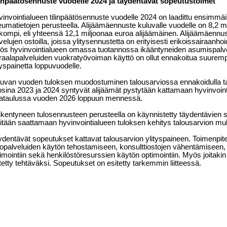
linpäätösennuste vuodelle 2024 ja täydentävät sopeutustoimet
invointialueen tilinpäätösennuste vuodelle 2024 on laadittu ensimm
eumatietojen perusteella. Alijäämäennuste kuluvalle vuodelle on 8,2 m
kompi, eli yhteensä 12,1 miljoonaa euroa alijäämäinen. Alijäämäennu
velujen ostoilla, joissa ylitysennustetta on erityisesti erikoissairaanh
s hyvinvointialueen omassa tuotannossa ikääntyneiden asumispalvel
raalapalveluiden vuokratyövoiman käyttö on ollut ennakoitua suurem
tyspainetta loppuvuodelle.
uvan vuoden tuloksen muodostuminen talousarviossa ennakoidulla tas
sina 2023 ja 2024 syntyvät alijäämät pystytään kattamaan hyvinvoint
kataulussa vuoden 2026 loppuun mennessä.
kentyneen tulosennusteen perusteella on käynnistetty täydentävien so
itään saattamaan hyvinvointialueen tuloksen kehitys talousarvion muka
dentävät sopeutukset kattavat talousarvion ylityspaineen. Toimenpit
opalveluiden käytön tehostamiseen, konsulttiostojen vähentämiseen, 
imointiin sekä henkilöstöresurssien käytön optimointiin. Myös joitakin
tetty tehtäväksi. Sopeutukset on esitetty tarkemmin liitteessä.