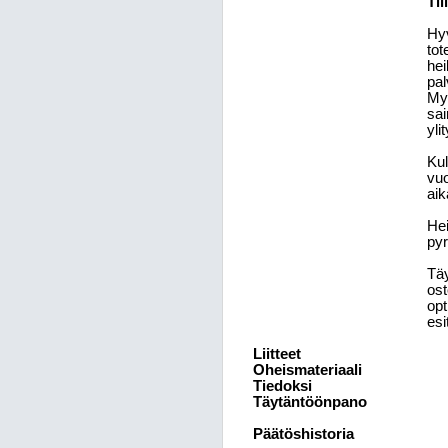
Ti
Hyv
tot
hei
pal
Myö
sai
yli
Kul
vuo
ai
Hei
pyr
Täy
ost
opt
esi
Liitteet
Oheismateriaali
Tiedoksi
Täytäntöönpano
Päätöshistoria