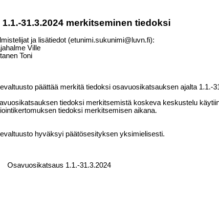
.1.-31.3.2024 merkitseminen tiedoksi
lmistelijat ja lisätiedot (etunimi.sukunimi@luvn.fi):
jahalme Ville
rtanen Toni
evaltuusto päättää merkitä tiedoksi osavuosikatsauksen ajalta 1.1.-3
vuosikatsauksen tiedoksi merkitsemistä koskeva keskustelu käytii
iointikertomuksen tiedoksi merkitsemisen aikana.
evaltuusto hyväksyi päätösesityksen yksimielisesti.
Osavuosikatsaus 1.1.-31.3.2024