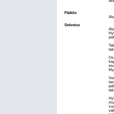
alu
Päätös
Alu
Selostus
Alu
Hyv
pal
Tal
tal
Osa
käy
inv
Myö
Vuo
tas
pal
tal
Hyv
muk
vu
val