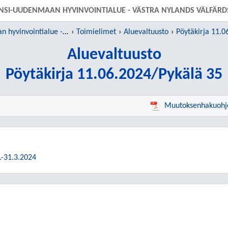
SIIRRY SUORAAN PÄÄSISÄLTÖÖN
NSI-UUDENMAAN HYVINVOINTIALUE - VÄSTRA NYLANDS VÄLFÄR
Länsi-Uudenmaan hyvinvointialue - Västra Nylands välfärdsområde
Toimielimet
Aluevaltuusto
Pöytäkirja 11.0
Aluevaltuusto
Pöytäkirja 11.06.2024/Pykälä 35
Muutoksenhakuohj
.-31.3.2024