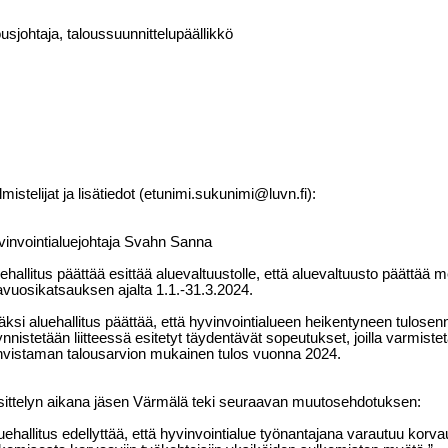
ousjohtaja, taloussuunnittelupäällikkö
lmistelijat ja lisätiedot (etunimi.sukunimi@luvn.fi):
invointialuejohtaja Svahn Sanna
ehallitus päättää esittää aluevaltuustolle, että aluevaltuusto päättää m
vuosikatsauksen ajalta 1.1.-31.3.2024.
äksi aluehallitus päättää, että hyvinvointialueen heikentyneen tulosen
nnistetään liitteessä esitetyt täydentävät sopeutukset, joilla varmist
vistaman talousarvion mukainen tulos vuonna 2024.
ittelyn aikana jäsen Värmälä teki seuraavan muutosehdotuksen:
uehallitus edellyttää, että hyvinvointialue työnantajana varautuu korvau