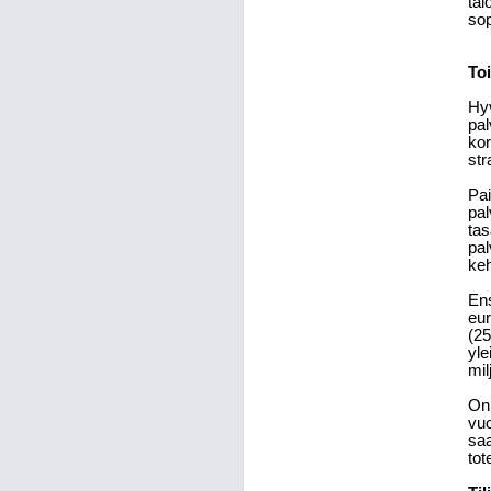
tal
sop
To
Hyv
pal
kor
str
Pai
pal
tas
pal
keh
Ens
eur
(25
yle
mil
On
vuo
saa
tot