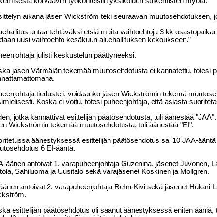
kemisesta korvaaviin työkohteisiin yksiköiden sulkemisten myötä.”
ittelyn aikana jäsen Wickström teki seuraavan muutosehdotuksen, jo
uehallitus antaa tehtäväksi etsiä muita vaihtoehtoja 3 kk osastopaikan s
daan uusi vaihtoehto kesäkuun aluehallituksen kokoukseen.”
eenjohtaja julisti keskustelun päättyneeksi.
ka jäsen Värmälän tekemää muutosehdotusta ei kannatettu, totesi pu
nnattamattomana.
eenjohtaja tiedusteli, voidaanko jäsen Wickströmin tekemä muutos
imielisesti. Koska ei voitu, totesi puheenjohtaja, että asiasta suorite
den, jotka kannattivat esittelijän päätösehdotusta, tuli äänestää "JAA".
en Wickströmin tekemää muutosehdotusta, tuli äänestää "EI".
ritetussa äänestyksessä esittelijän päätösehdotus sai 10 JAA-ääntä
tosehdotus 6 EI-ääntä.
-äänen antoivat 1. varapuheenjohtaja Guzenina, jäsenet Juvonen, L
rtola, Sahiluoma ja Uusitalo sekä varajäsenet Koskinen ja Mollgren.
äänen antoivat 2. varapuheenjohtaja Rehn-Kivi sekä jäsenet Hukari L
ckström.
ka esittelijän päätösehdotus oli saanut äänestyksessä eniten ääniä, t