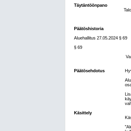
Täytäntöönpano
Tal
Päätöshistoria
Aluehallitus 27.05.2024 § 69
§ 69
Va
Päätösehdotus
Hyv
Alu
osa
Lis
käy
vah
Käsittely
Käs
”Al