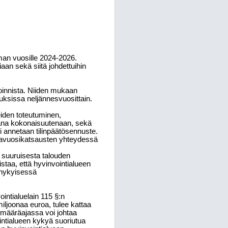
man vuosille 2024-2026.
aan sekä siitä johdettuihin
oinnista. Niiden mukaan
uksissa neljännesvuosittain.
iden toteutuminen,
mana kokonaisuutenaan, sekä
i annetaan tilinpäätösennuste.
osavuosikatsausten yhteydessä
 suuruisesta talouden
taa, että hyvinvointialueen
 nykyisessä
intialuelain 115 §:n
iljoonaa euroa, tulee kattaa
määräajassa voi johtaa
intialueen kykyä suoriutua