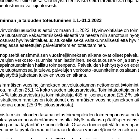
oudellisesti sille laissa säädetyistä tehtävistä sekä tarvittaessa ohjat
eutustoimia valtiojohtoisesti.
iminnan ja talouden toteutuminen 1.1.-31.3.2023
invointialueuudistus astui voimaan 1.1.2023. Hyvinvointialue on toimi
velutuotannon vakauttamiskeskeisestä vaiheesta niin sanottuun hyöt
ostuvat hyvinvointialueuudistukselle sekä valtakunnallisesti että hy
ategiassa asetettujen palvelureformien toteuttaminen.
nopisteitä ensimmäisen vuosineljänneksen aikana ovat olleet palvelu
velujen verkosto -suunnitelman laatiminen, sekä talousarvion ja sen 
apainotustoimien hallittu toimeenpano. Palveluiden kehitystyö on ede
velutuotannossa ja tuleva palvelujen verkosto -suunnitelma osaltaan
itystyötä jatketaan tulevien vuosien aikana.
immäisen vuosineljänneksen palvelutuotannon nettomenot (=toimintak
oa, mikä on 25,1 % koko vuoden talousarviosta. Toimintatuottoja on 
,4 % talousarviosta) ja toimintakuluja 485 miljoonaa euroa (25,2 % tal
iskatteinen rahoitus on toteutunut ensimmäisen vuosineljänneksen ai
joonaa euroa (25,0 % talousarviosta).
nistumisia talouden tasapainotustoimenpiteiden toimeenpanossa on
kratyövoiman vähentämisen osalta. Myös valtaosa päätösperusteisis
tu pantua täytäntöön suunnitellusti. Osassa toimenpiteitä toimeenpano
eutumista pyritään vauhdittamaan kuluvan vuosineljänneksen aikana.