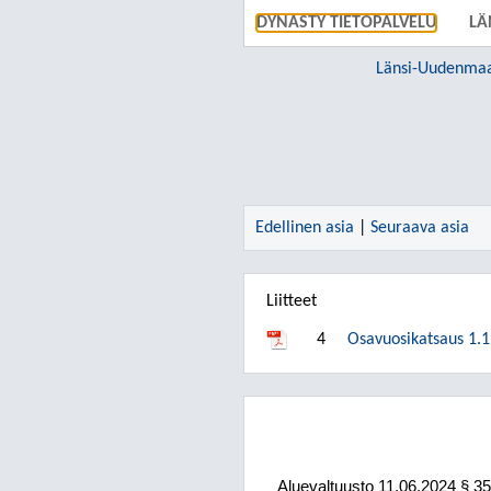
DYNASTY TIETOPALVELU
LÄ
Edellinen asia
|
Seuraava asia
Liitteet
4
Osavuosikatsaus 1.1
Aluevaltuusto
11.06.2024
§ 35