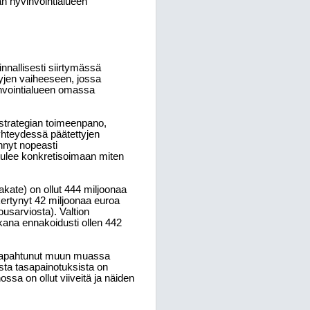
aan hyvinvointialueen
nnallisesti siirtymässä
yjen vaiheeseen, jossa
vinvointialueen omassa
strategian toimeenpano,
yhteydessä päätettyjen
nnyt nopeasti
 tulee konkretisoimaan miten
ate) on ollut 444 miljoonaa
kertynyt 42 miljoonaa euroa
ousarviosta). Valtion
kana ennakoidusti ollen 442
 tapahtunut muun muassa
ta tasapainotuksista on
ssa on ollut viiveitä ja näiden