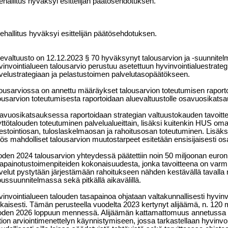
ehallitus hyväksyi esittelijän päätösehdotuksen.
ehallitus hyväksyi esittelijän päätösehdotuksen.
evaltuusto on 12.12.2023 § 70 hyväksynyt talousarvion ja -suunnitel
invointialueen talousarvio perustuu asetettuun hyvinvointialuestrategi
velustrategiaan ja pelastustoimen palvelutasopäätökseen.
ousarviossa on annettu määräykset talousarvion toteutumisen raport
ousarvion toteutumisesta raportoidaan aluevaltuustolle osavuosikatsa
vuosikatsauksessa raportoidaan strategian valtuustokauden tavoitte
ttötalouden toteutuminen palvelualueittain, lisäksi kuitenkin HUS o
estointiosan, tuloslaskelmaosan ja rahoitusosan toteutuminen. Lisäks
s mahdolliset talousarvion muutostarpeet esitetään ensisijaisesti 
den 2024 talousarvion yhteydessä päätettiin noin 50 miljoonan euron
apainotustoimenpiteiden kokonaisuudesta, jonka tavoitteena on varmis
velut pystytään järjestämään rahoitukseen nähden kestävällä tavalla
oussuunnitelmassa sekä pitkällä aikavälillä.
invointialueen talouden tasapainoa ohjataan valtakunnallisesti hyvinvo
aisesti. Tämän perusteella vuodelta 2023 kertynyt alijäämä, n. 120 m
oden 2026 loppuun mennessä. Alijäämän kattamattomuus annetussa 
tion arviointimenettelyn käynnistymiseen, jossa tarkastellaan hyvinvo