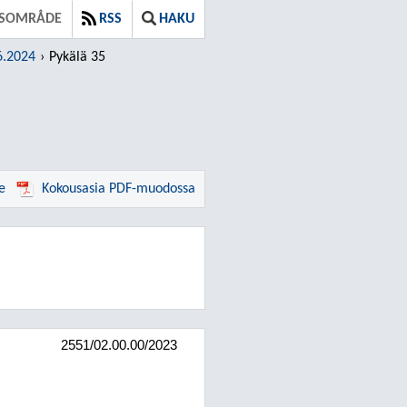
DSOMRÅDE
RSS
HAKU
6.2024
Pykälä 35
e
Kokousasia PDF-muodossa
2551/02.00.00/2023