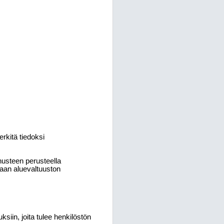
erkitä tiedoksi
nusteen perusteella
etaan aluevaltuuston
ksiin, joita tulee henkilöstön