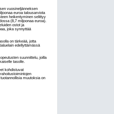
äisen vuosineljänneksen
iljoonaa euroa talousarviota
steen heikentyminen selittyy
oidossa (8,7 miljoonaa euroa).
uiden ostot ja
paa, joka synnyttää
olla on tärkeää, jotta
ialuelain edellyttämässä
peutusten suunnittelu, joilla
iselle tasolle.
eet kohdistuvat
rahoitustoimintojen
 tuotannollisia muutoksia on