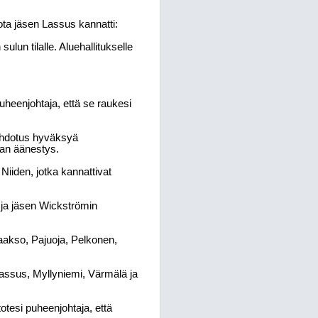
ta jäsen Lassus kannatti:
ulun tilalle. Aluehallitukselle
heenjohtaja, että se raukesi
ehdotus hyväksyä
taan äänestys.
 Niiden, jotka kannattivat
 ja jäsen Wickströmin
aakso, Pajuoja, Pelkonen,
assus, Myllyniemi, Värmälä ja
otesi puheenjohtaja, että