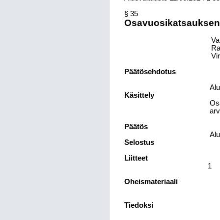
§ 35
Osavuosikatsauksen 1
Va
Ra
Vi
Päätösehdotus
Alu
Käsittely
Osa
arv
Päätös
Alu
Selostus
Liitteet
1
Oheismateriaali
Tiedoksi