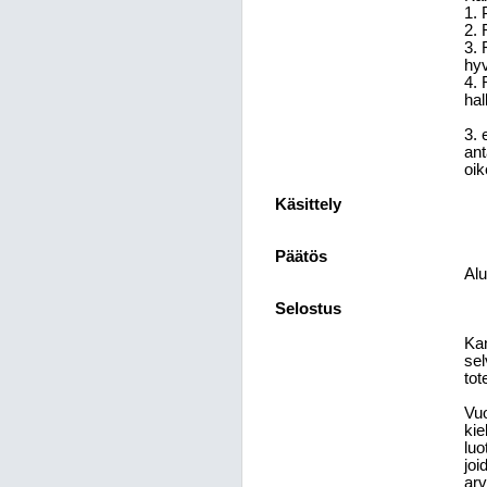
1. 
2. 
3. 
hy
4. 
hal
3. 
ant
oik
Käsittely
Päätös
Alu
Selostus
Kan
sel
tot
Vuo
kie
luo
joi
arv