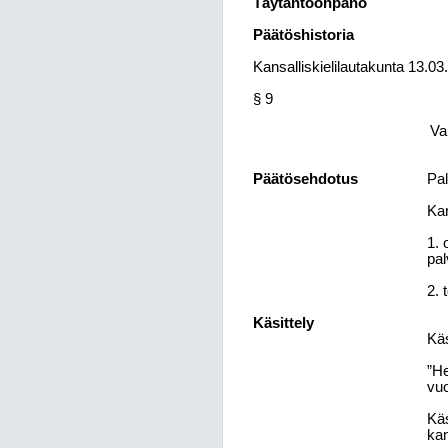
Täytäntöönpano
Päätöshistoria
Kansalliskielilautakunta 13.03
§ 9
Va
Päätösehdotus
Pal
Kan
1. 
pal
2. 
Käsittely
Käs
”He
vu
Käs
kan