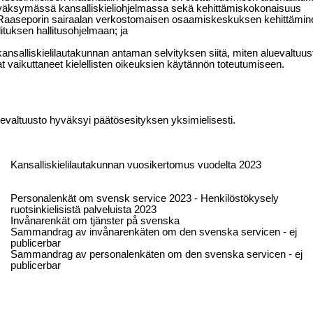
väksymässä kansalliskieliohjelmassa sekä kehittämiskokonaisuus
Raaseporin sairaalan verkostomaisen osaamiskeskuksen kehittäminen
lituksen hallitusohjelmaan; ja
kansalliskielilautakunnan antaman selvityksen siitä, miten aluevaltu
t vaikuttaneet kielellisten oikeuksien käytännön toteutumiseen.
evaltuusto hyväksyi päätösesityksen yksimielisesti.
Kansalliskielilautakunnan vuosikertomus vuodelta 2023
Personalenkät om svensk service 2023 - Henkilöstökysely
ruotsinkielisistä palveluista 2023
Invånarenkät om tjänster på svenska
Sammandrag av invånarenkäten om den svenska servicen - ej
publicerbar
Sammandrag av personalenkäten om den svenska servicen - ej
publicerbar