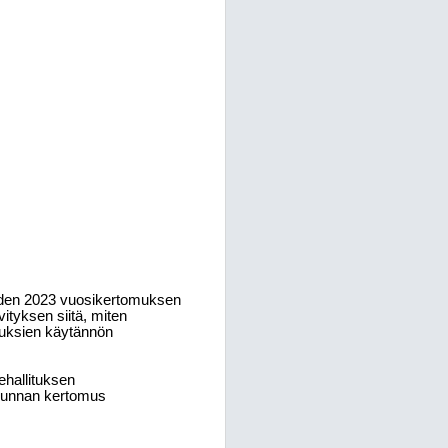
uoden 2023 vuosikertomuksen
ityksen siitä, miten
keuksien käytännön
uehallituksen
takunnan kertomus