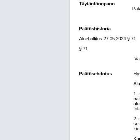
Täytäntöönpano
Palv
Päätöshistoria
Aluehallitus 27.05.2024 § 71
§ 71
Va
Päätösehdotus
Hyv
Alu
1. 
pal
alu
tot
2. 
seu
kie
Kan