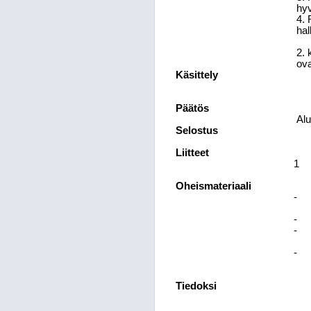
hy
4. 
hal
2. 
ova
Käsittely
Päätös
Alu
Selostus
Liitteet
1
Oheismateriaali
-
-
-
-
Tiedoksi