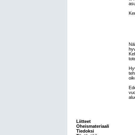
asu
Ker
Näi
hyv
Keh
tot
Hyv
teh
oik
Ede
vuo
alu
Liitteet
Oheismateriaali
Tiedoksi