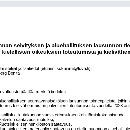
unnan selvityksen ja aluehallituksen lausunnon t
kielellisten oikeuksien toteutumista ja kieliväh
lmistelijat ja lisätiedot (etunimi.sukunimi@luvn.fi):
erg Benita
evaltuusto päättää merkitä tiedoksi
aluehallituksen seuraavansisältöisen lausunnon toimenpiteistä, joihin 
tomus kielivähemmistön palvelujen toteutumisesta vuodelta 2023 anta
salliskielilautakunnan vuosikertomuksen kehittämiskokonaisuudet
Palvelun saatavuus ruotsiksi,
Ruotsinkielisen henkilöstön saatavuus,
Ruotsinkielisen materiaalin saatavuus on otettu huomioon aluehallitu