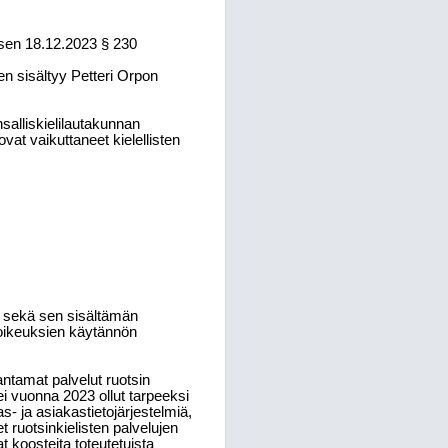
ksen 18.12.2023 § 230
 sisältyy Petteri Orpon
nsalliskielilautakunnan
at vaikuttaneet kielellisten
n sekä
sen sisältämän
n oikeuksien käytännön
ntamat palvelut ruotsin
 ei vuonna 2023 ollut tarpeeksi
as- ja asiakastietojärjestelmiä,
et ruotsinkielisten palvelujen
t koosteita toteutetuista