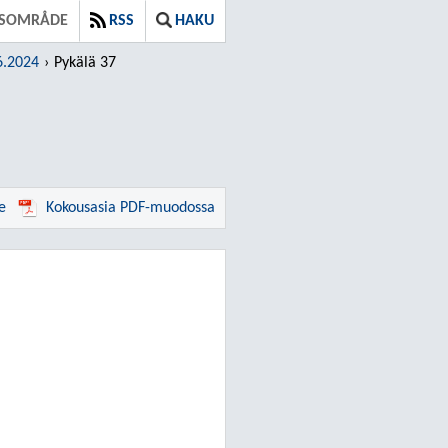
DSOMRÅDE
RSS
HAKU
6.2024
Pykälä 37
e
Kokousasia PDF-muodossa