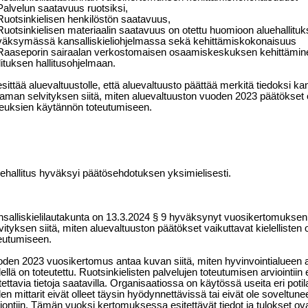
Palvelun saatavuus ruotsiksi,
Ruotsinkielisen henkilöstön saatavuus,
Ruotsinkielisen materiaalin saatavuus on otettu huomioon aluehallitu
väksymässä kansalliskieliohjelmassa sekä kehittämiskokonaisuus
Raaseporin sairaalan verkostomaisen osaamiskeskuksen kehittäminen
lituksen hallitusohjelmaan.
esittää aluevaltuustolle, että aluevaltuusto päättää merkitä tiedoksi ka
aman selvityksen siitä, miten aluevaltuuston vuoden 2023 päätökset ov
euksien käytännön toteutumiseen.
ehallitus hyväksyi päätösehdotuksen yksimielisesti.
salliskielilautakunta on 13.3.2024 § 9 hyväksynyt vuosikertomukse
vityksen siitä, miten aluevaltuuston päätökset vaikuttavat kielelliste
eutumiseen.
den 2023 vuosikertomus antaa kuvan siitä, miten hyvinvointialueen a
lellä on toteutettu.
Ruotsinkielisten palvelujen toteutumisen arviointiin
tettavia tietoja saatavilla. Organisaatiossa on käytössä useita eri potil
den mittarit eivät olleet täysin hyödynnettävissä tai eivät ole soveltune
iontiin. Tämän vuoksi kertomuksessa esitettävät tiedot ja tulokset ova