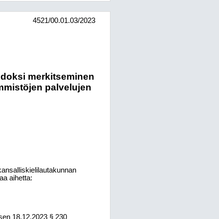
4521/00.01.03/2023
iedoksi merkitseminen
emmistöjen palvelujen
kansalliskielilautakunnan
a aihetta:
ksen 18.12.2023 § 230