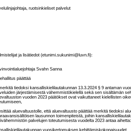
elulinjajohtaja, ruotsinkieliset palvelut
lmistelijat ja lisätiedot (etunimi.sukunimi@luvn.fi):
invointialuejohtaja Svahn Sanna
ehallitus päättää
merkitä tiedoksi kansalliskielilautakunnan 13.3.2024 § 9 antaman v
veluiden järjestämisestä vähemmistökielellä sekä sen sisältämän selv
evaltuuston vuoden 2023 päätökset ovat vaikuttaneet kielellisten oi
eutumiseen,
esittää aluevaltuustolle, että aluevaltuusto päättää merkitä tiedoksi al
raavansisältöisen lausunnon toimenpiteistä, joihin kansalliskielilau
livähemmistön palvelujen toteutumisesta vuodelta 2023 antaa aihetta:
salliskielilautakunnan vuosikertomuksen kehittämiskokonaisuudet