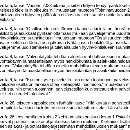
ivulla 5, lause ”Vuoden 2023 aikana ja siihen liittyen tehdyt päätökset 
lteisesti kielellisiin oikeuksiin.” muutetaan muotoon ”Toimintavuoden 
mintavuoteen liittyvien päätösten ei tässä vaiheessa ole osoitettu vaikut
euksiin.”
ivulla 8, lause ”Osallisuuden edistäminen kahdella kielellä on tärkeä o
kilöstö ja asukkaat pyritään ottamaan mukaan palvelujemme uudista
invointialueen suunnitteluun.” muutetaan muotoon ”Osallisuuden ed
salliskielillä on tärkeä osa jatkuvaa työtä, jossa henkilöstö ja asuk
velujemme uudistamiseen ja tulevaisuuden hyvinvointialueen suunnitt
ivulla 9, lause ”Valvontatyötä tehdään alueilla mahdollisuuksien mukaa
vontakäynnillä haastatellaan myös henkilökuntaa ja asiakkaita heidän 
toon ”Valvontatyötä tehdään alueilla mahdollisuuksien mukaan ruotsi
vontakäynnillä haastatellaan myös henkilökuntaa ja asiakkaita heidän 
ivulla 9, lause ”Kun on kyse palvelusta, niin oman tuotannon, palveluse
veluiden osalta on tärkeää ottaa kieliaspekti huomioon.” muutetaan 
velusta, niin oman tuotannon, palvelusetelien kuin ostettujenkin palvel
lelliset oikeudet toteutuvat.”
ivulle 26, toiseen kappaleeseen lisätään lause ”Yllä kuvatun perusteel
menpiteitä kaikkien kielellisten oikeuksien toteuttamiseksi Länsi-Uud
ivulla 26, ensimmäinen kohta 2 kehittämiskokonaisuudessa 1
Palvelu
imivat prosessit asiakasohjauksessa kielen mukaan. Kielitaidot lis
een asiakas- ja potilastietojärjestelmään mahdollisuuksien mukaan”