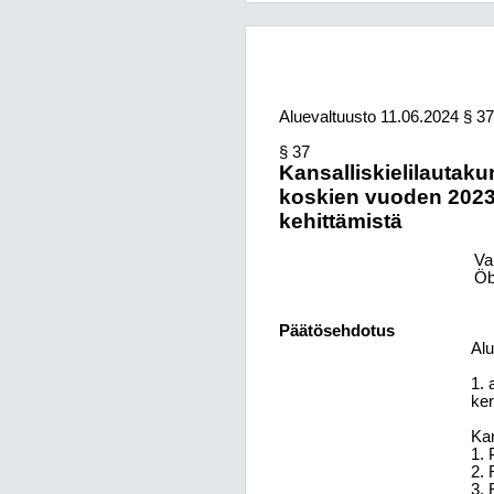
Aluevaltuusto
11.06.2024
§ 37
§ 37
Kansalliskielilautak
koskien vuoden 2023 
kehittämistä
Va
Öb
Päätösehdotus
Alu
1. 
ker
Kan
1. 
2. 
3. 