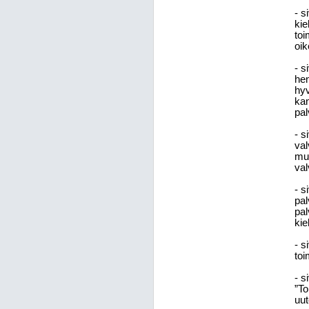
- s
kie
toi
oik
- s
hen
hyv
kan
pal
- s
val
muo
val
- s
pal
pal
kie
- s
toi
- s
”To
uut