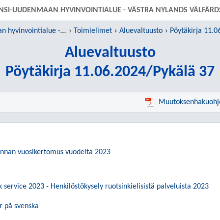
SIIRRY SUORAAN PÄÄSISÄLTÖÖN
NSI-UUDENMAAN HYVINVOINTIALUE - VÄSTRA NYLANDS VÄLFÄR
Länsi-Uudenmaan hyvinvointialue - Västra Nylands välfärdsområde
Toimielimet
Aluevaltuusto
Pöytäkirja 11.0
Aluevaltuusto
Pöytäkirja 11.06.2024/Pykälä 37
Muutoksenhakuohj
kunnan vuosikertomus vuodelta 2023
service 2023 - Henkilöstökysely ruotsinkielisistä palveluista 2023
r på svenska