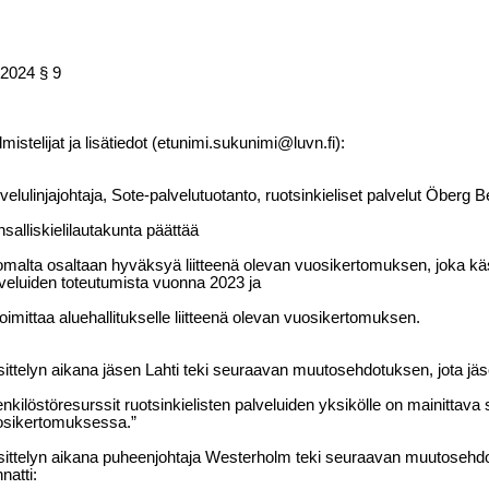
.2024 § 9
lmistelijat ja lisätiedot (etunimi.sukunimi@luvn.fi):
velulinjajohtaja, Sote-palvelutuotanto, ruotsinkieliset palvelut Öberg B
salliskielilautakunta päättää
omalta osaltaan hyväksyä liitteenä olevan vuosikertomuksen, joka käsi
veluiden toteutumista vuonna 2023 ja
toimittaa aluehallitukselle liitteenä olevan vuosikertomuksen.
ittelyn aikana jäsen Lahti teki seuraavan muutosehdotuksen, jota jäs
nkilöstöresurssit ruotsinkielisten palveluiden yksikölle on mainittava 
osikertomuksessa.”
ittelyn aikana puheenjohtaja Westerholm teki seuraavan muutosehdo
natti: