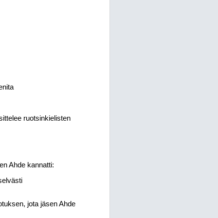
enita
ttelee ruotsinkielisten
en Ahde kannatti:
selvästi
tuksen, jota jäsen Ahde