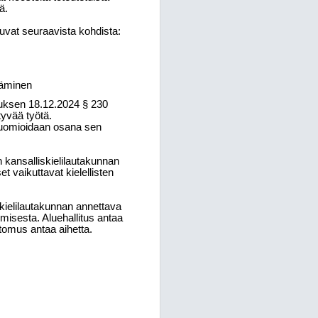
tä.
uvat seuraavista kohdista:
täminen
ituksen 18.12.2024 § 230
tyvää työtä.
 huomioidaan osana sen
 kansalliskielilautakunnan
t vaikuttavat kielellisten
skielilautakunnan annettava
misesta. Aluehallitus antaa
tomus antaa aihetta.