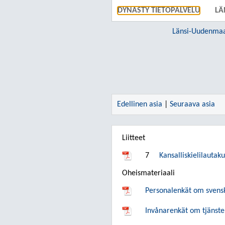
DYNASTY TIETOPALVELU
LÄ
Edellinen asia
|
Seuraava asia
Liitteet
7
Kansalliskielilauta
Oheismateriaali
Personalenkät om svensk 
Invånarenkät om tjänste