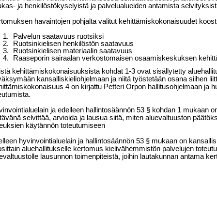
kas- ja henkilöstökyselyistä ja palvelualueiden antamista selvityksis
tomuksen havaintojen pohjalta valitut kehittämiskokonaisuudet koost
Palvelun saatavuus ruotsiksi
Ruotsinkielisen henkilöstön saatavuus
Ruotsinkielisen materiaalin saatavuus
Raaseporin sairaalan verkostomaisen osaamiskeskuksen kehit
stä kehittämiskokonaisuuksista kohdat 1-3 ovat sisällytetty aluehall
äksymään kansalliskieliohjelmaan ja niitä työstetään osana siihen liit
ittämiskokonaisuus 4 on kirjattu Petteri Orpon hallitusohjelmaan ja
eutumista.
invointialuelain ja edelleen hallintosäännön 53 § kohdan 1 mukaan on
tävänä selvittää, arvioida ja lausua siitä, miten aluevaltuuston päätökse
euksien käytännön toteutumiseen
lleen hyvinvointialuelain ja hallintosäännön 53 § mukaan on kansalli
sittain aluehallitukselle kertomus kielivähemmistön palvelujen toteutu
evaltuustolle lausunnon toimenpiteistä, joihin lautakunnan antama ker