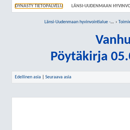
SIIRRY S
DYNASTY TIETOPALVELU
LÄNSI-UUDENMAAN HYVINVO
Länsi-Uudenmaan hyvinvointialue - Västra Nylands välfärdsområde
Toimi
Vanhu
Pöytäkirja 05
Edellinen asia
|
Seuraava asia