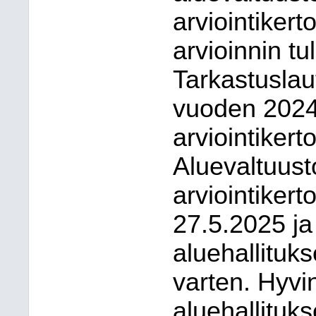
arviointiker
arvioinnin tu
Tarkastuslau
vuoden 2024 
arviointiker
Aluevaltuust
arviointiker
27.5.2025 ja
aluehallituks
varten. Hyvi
aluehallituk