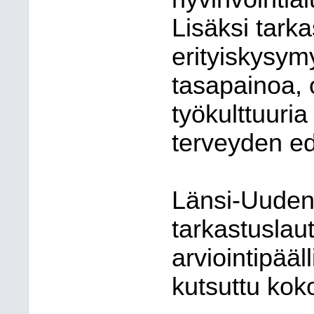
Lisäksi tarka
erityiskysym
tasapainoa, 
työkulttuuria
terveyden ed
Länsi-Uuden
tarkastuslaut
arviointipääl
kutsuttu kok