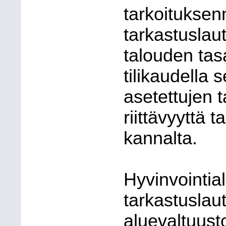
tarkoituksenm
tarkastuslau
talouden tas
tilikaudella
asetettujen t
riittävyyttä
kannalta.
Hyvinvointia
tarkastuslau
aluevaltuusto