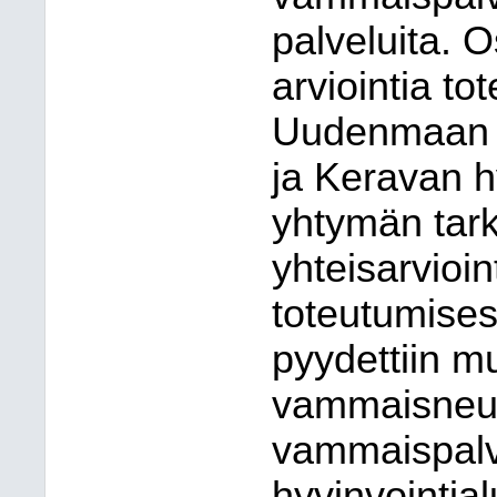
palveluita.
arviointia to
Uudenmaan h
ja Keravan h
yhtymän tar
yhteisarvioi
toteutumisest
pyydettiin 
vammaisneuv
vammaispalv
hyvinvointia