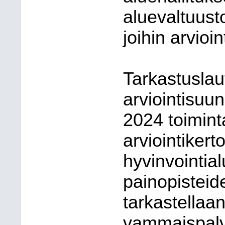
aluevaltuusto
joihin arvioi
Tarkastusla
arviointisuu
2024 toimint
arviointiker
hyvinvointia
painopisteide
tarkastellaa
vammaispalve