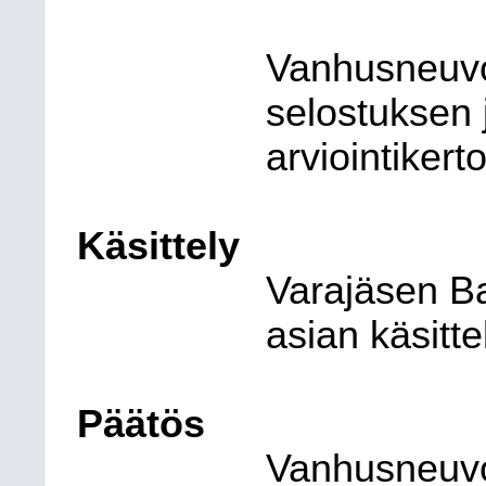
Vanhusneuvo
selostuksen
arviointiker
Käsittely
Varajäsen B
asian käsitt
Päätös
Vanhusneuvo