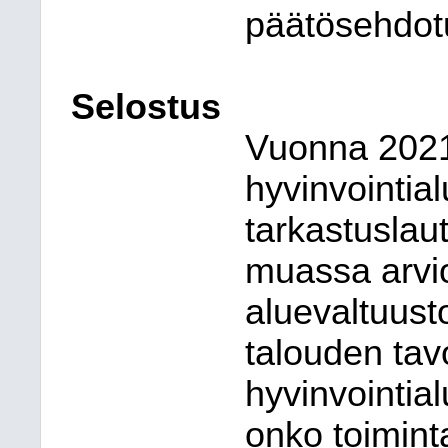
päätösehdotu
Selostus
Vuonna 2021
hyvinvointia
tarkastusla
muassa arvio
aluevaltuust
talouden tavo
hyvinvointia
onko toiminta 